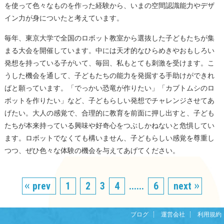
を使って色々なものを作った経験から、いまの空間認識能力やデザ
イン力が身についたと考えています。
毎年、東京大学で全国のロボット教室から選抜した子どもたちが集
まる大会を開催しています。中には天才的なひらめきやおもしろい
発想を持っている子がいて、毎回、私もとても刺激を受けます。こ
うした機会を通して、子どもたちの能力を発掘する手助けができれ
ばと願っています。「でっかい恐竜が作りたい」「カブトムシのロ
ボットを作りたい」など、子どもらしい発想でチャレンジさせてあ
げたい。大人の感覚で、合理的に教育を前面に押し出すと、子ども
たちが本来持っている興味や好奇心をつぶしかねないと危惧してい
ます。ロボットでなくても構いません、子どもらしい感覚を尊重し
つつ、ぜひ色々な体験の機会を与えてあげてください。
prev
1
2
3
4
......
6
next
ブログ
運営会社
利用規約