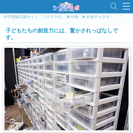
中学受験応援サイト『シガクラボ』
特集
ロボティクス
子どもたちの創造力には、驚かされっぱなしで
す。