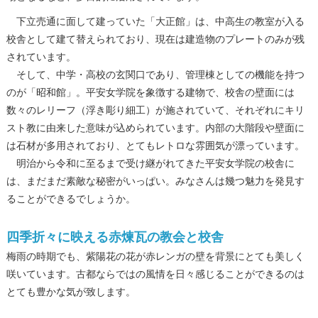
下立売通に面して建っていた「大正館」は、中高生の教室が入る
校舎として建て替えられており、現在は建造物のプレートのみが残
されています。
そして、中学・高校の玄関口であり、管理棟としての機能を持つ
のが「昭和館」。平安女学院を象徴する建物で、校舎の壁面には
数々のレリーフ（浮き彫り細工）が施されていて、それぞれにキリ
スト教に由来した意味が込められています。内部の大階段や壁面に
は石材が多用されており、とてもレトロな雰囲気が漂っています。
明治から令和に至るまで受け継がれてきた平安女学院の校舎に
は、まだまだ素敵な秘密がいっぱい。みなさんは幾つ魅力を発見す
ることができるでしょうか。
四季折々に映える赤煉瓦の教会と校舎
梅雨の時期でも、紫陽花の花が赤レンガの壁を背景にとても美しく
咲いています。古都ならではの風情を日々感じることができるのは
とても豊かな気が致します。