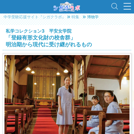
中学受験応援サイト『シガクラボ』
特集
博物学
私学コレクション3 平安女学院
「登録有形文化財の校舎群」
明治期から現代に受け継がれるもの