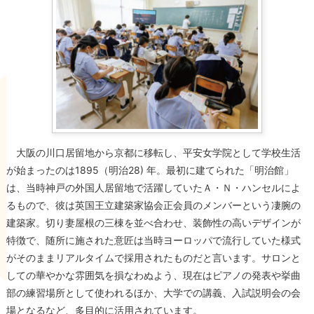
大阪の川口居留地から京都に移転し、平安女学院として学校生活
が始まったのは1895（明治28) 年。最初に建てられた「明治館」
は、当時神戸の外国人居留地で活躍していたＡ・Ｎ・ハンセルによ
るもので、彼は英国王立建築家協会正会員のメンバーという凄腕の
建築家。切り妻屋根の三棟を並べ合わせ、装飾性の高いデザインが
特徴で、随所に施された意匠は当時ヨーロッパで流行していた様式
がそのままリアルタイムで採用されたものだと言います。サロンと
しての華やかな雰囲気を損なわぬよう、現在はピアノの発表や挙曲
部の練習場所として使われるほか、大学での講義、入試説明会の会
場となるなど、多目的に活用されています。