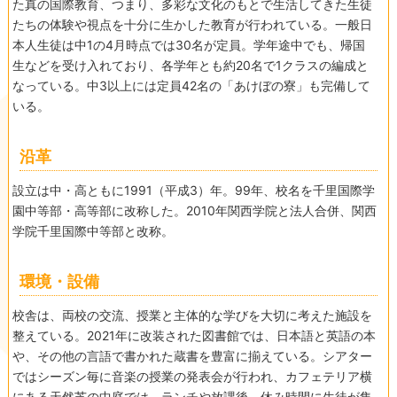
た真の国際教育、つまり、多彩な文化のもとで生活してきた生徒
たちの体験や視点を十分に生かした教育が行われている。一般日
本人生徒は中1の4月時点では30名が定員。学年途中でも、帰国
生などを受け入れており、各学年とも約20名で1クラスの編成と
なっている。中3以上には定員42名の「あけぼの寮」も完備して
いる。
沿革
設立は中・高ともに1991（平成3）年。99年、校名を千里国際学
園中等部・高等部に改称した。2010年関西学院と法人合併、関西
学院千里国際中等部と改称。
環境・設備
校舎は、両校の交流、授業と主体的な学びを大切に考えた施設を
整えている。2021年に改装された図書館では、日本語と英語の本
や、その他の言語で書かれた蔵書を豊富に揃えている。シアター
ではシーズン毎に音楽の授業の発表会が行われ、カフェテリア横
にある天然芝の中庭では、ランチや放課後、休み時間に生徒が集