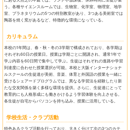
う。各種サイエンスルームでは、生物室、化学室、物理室、地学
室、プラネタリウムの5つの特別教室があり、3つある美術室では
陶器を焼く窯があるなど、特徴的な環境になっている。
カリキュラム
本校の1年間は、春・秋・冬の3学期で構成されており、各学期は
それぞれ60日の授業日。授業は学期ごとに開講され、通常1年で
学ぶ内容を60日間で集中して学ぶ。生徒はそれぞれの進路や学習
到達度に合わせた授業選択が可能。本校と大阪インターナショナ
ルスクールの生徒達が美術、音楽、体育と外国語の授業を一緒に
受けるシェアードプログラムでは、異なる学習法を経験したり新
たな交友関係を築く多様な環境を提供。さらに、生徒達にとって
教育的にも人格形成にも働きかけるよう学習体験を向上させる。
各生徒が自宅からパソコンを持ち込み、授業に活用している。
学校生活・クラブ活動
特色あるクラブ活動を行っており、大きく分けて次の3つのカテ