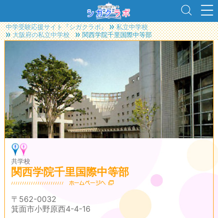
中学受験応援サイト『シガクラボ』
私立中学校
大阪府の私立中学校
関西学院千里国際中等部
共学校
関西学院千里国際中等部
〒562-0032
箕面市小野原西4-4-16