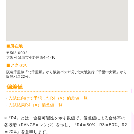
所在地
〒562-0032
大阪府 箕面市小野原西4-4-16
アクセス
阪急千里線「北千里駅」から阪急バス12分｡北大阪急行「千里中央駅」から
阪急バス22分。
偏差値
・
入試に向けて予想したR4（※）偏差値一覧
・
入試結果R4（※）偏差値一覧
※『R4』とは、合格可能性を示す数値で、偏差値による合格率の
各段階（RANGE＝レンジ）を示し、『R4＝80%、R3＝50%、R2
＝20%』を意味します。