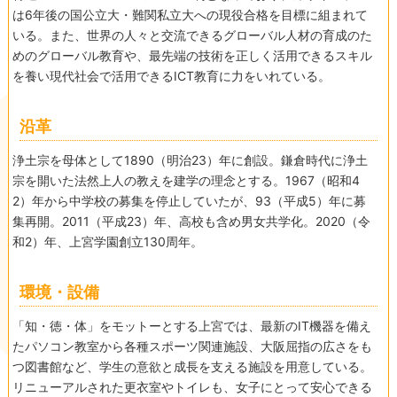
は6年後の国公立大・難関私立大への現役合格を目標に組まれて
いる。また、世界の人々と交流できるグローバル人材の育成のた
めのグローバル教育や、最先端の技術を正しく活用できるスキル
を養い現代社会で活用できるICT教育に力をいれている。
沿革
浄土宗を母体として1890（明治23）年に創設。鎌倉時代に浄土
宗を開いた法然上人の教えを建学の理念とする。1967（昭和4
2）年から中学校の募集を停止していたが、93（平成5）年に募
集再開。2011（平成23）年、高校も含め男女共学化。2020（令
和2）年、上宮学園創立130周年。
環境・設備
「知・徳・体」をモットーとする上宮では、最新のIT機器を備え
たパソコン教室から各種スポーツ関連施設、大阪屈指の広さをも
つ図書館など、学生の意欲と成長を支える施設を用意している。
リニューアルされた更衣室やトイレも、女子にとって安心できる