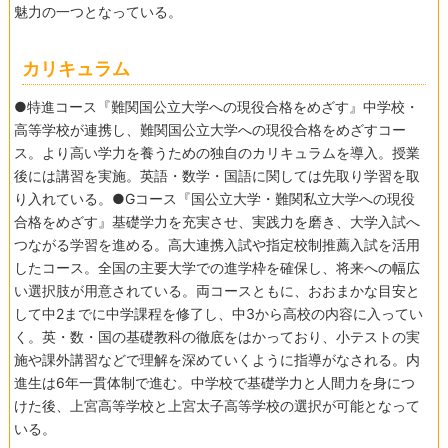
魅力の一つとなっている。
カリキュラム
●特進コース『難関国公立大学への現役合格をめざす』中学校・
高等学校が連携し、難関国公立大学への現役合格をめざすコー
ス。より高い学力を養うための独自のカリキュラムを導入。授業
後には講習を実施。英語・数学・国語に関しては先取り学習を取
り入れている。●Gコース『国公立大学・難関私立大学への現役
合格をめざす』基礎学力を充実させ、実践力を磨き、大学入試へ
つながる学習を進める。高大連携入試や指定校制推薦入試を活用
したコース。全国の主要大学での進学枠を確保し、将来への幅広
い選択肢が用意されている。両コースともに、おおまかな目安と
して中2までに中学課程を修了し、中3から高校の内容に入ってい
く。英・数・国の基礎教科の徹底をはかっており、小テストの実
施や課外講習などで理解を深めていくように指導がなされる。内
進生は6年一貫体制で進む。中学校で基礎学力と人間力を身につ
けた後、上宮高等学校と上宮太子高等学校の選択が可能となって
いる。