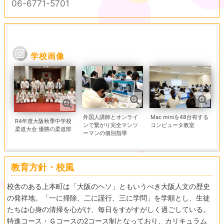
06-6771-5701
学校画像
外国人講師とオンライ
Mac miniを48台有する
R4年度大阪秋季中学校
ンで繋がり完全マンツ
コンピュータ教室
柔道大会 優勝の柔道部
ーマンの個別指導
教育方針・校風
校舎のある上本町は「大阪のヘソ」ともいうべき大阪人文の歴史
の発祥地。「一に掃除、二に謹行、三に学問」を学順とし、生徒
たちは心身の清掃を心がけ、毎日をすがすがしく過ごしている。
特進コース・Ｇコースの2コース制となっており、カリキュラム