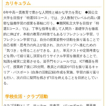
カリキュラム
6年中高一貫教育で豊かな人間性と確かな学力を育む ●国公立
大学を目指す「特選SSコース」では、少人数制でレベルの高い濃
密な協働学習の授業を基軸に行う。●難関私立大学を目指す「特
選Sコース」では、丁寧な指導を通して人間力・基礎学力を徹底
的に伸ばす。本校の教育の特徴でもあるリフレクション学習。リ
フレクション学習では、自分の授業姿勢や活動を振り返ることで
自己省察・思考力の向上が促され、次のステップへ進むための
「気づき」を得ることができる。また、単元テストや定期考査な
どを用いて繰り返し演習を行うサイクル学習を徹底することで、
知識を確実に定着させる。追手門モジュールでは、ICT機器を用
いて、授業終了後に25分間、教員との面談や1日を振り返るキャ
リア・パスポート (自身の活動記録)作成を実施。学習の振り返り
も行い、次の日に疑問を残さず1日を終えることを目的としてい
る。
学校生活・クラブ活動
クラブ活動として、サッカー、吹奏楽、バレーボール、囲碁将