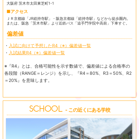
大阪府 茨木市太田東芝町1-1
アクセス
ＪＲ京都線「JR総持寺駅」・阪急京都線「総持寺駅」などから徒歩圏内。
または、阪急「茨木市駅」より近鉄バス「追手門学院中高前」下車すぐ。
偏差値
・
入試に向けて予想したR4（※）偏差値一覧
・
入試結果R4（※）偏差値一覧
※『R4』とは、合格可能性を示す数値で、偏差値による合格率の
各段階（RANGE＝レンジ）を示し、『R4＝80%、R3＝50%、R2
＝20%』を意味します。
- この近くにある学校