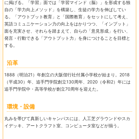
に掲げる。「学習」面では「学習マインド（脳）」を形成する独
自の「学力向上メソッド」を構築し、生徒の学力を伸ばしてい
る。「アウトプット教育」と「国際教育」をセットにして考え、
英語コミュニケーション力の向上をはかりつつ、「インプット」
面を充実させ、それらを踏まえて、自らの「意見形成」を行い、
発言・行動できる「アウトプット力」を身につけることを目標と
する。
沿革
1888（明治21）年創立の大阪偕行社付属小学校が始まり。2018
（平成30）年、追手門学院創立130周年、2020（令和2）年には
追手門学院中・高等学校が創立70周年を迎えた。
環境・設備
丸みを帯びて真新しいキャンパスには、人工芝グラウンドやスカ
イデッキ、アートクラフト室、コンピュータ室などが揃う。