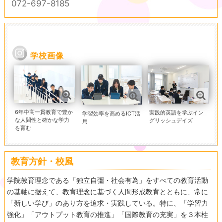
072-697-8185
学校画像
6年中高一貫教育で豊か
実践的英語を学ぶイン
学習効率を高めるICT活
な人間性と確かな学力
グリッシュデイズ
用
を育む
教育方針・校風
学院教育理念である「独立自彊・社会有為」をすべての教育活動
の基軸に据えて、教育理念に基づく人間形成教育とともに、常に
「新しい学び」のあり方を追求・実践している。特に、「学習力
強化」「アウトプット教育の推進」「国際教育の充実」を３本柱