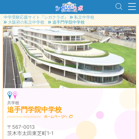
中学受験応援サイト『シガクラボ』
私立中学校
大阪府の私立中学校
追手門学院中学校
共学校
追手門学院中学校
〒567-0013
茨木市太田東芝町1-1