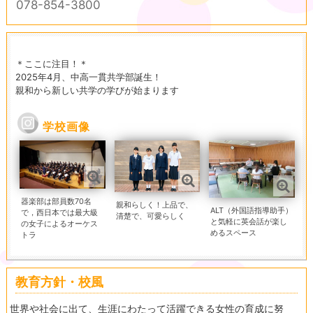
078-854-3800
＊ここに注目！＊
2025年4月、中高一貫共学部誕生！
親和から新しい共学の学びが始まります
学校画像
器楽部は部員数70名
親和らしく！上品で、
ALT（外国語指導助手）
で，西日本では最大級
清楚で、可愛らしく
と気軽に英会話が楽し
の女子によるオーケス
めるスペース
トラ
教育方針・校風
世界や社会に出て、生涯にわたって活躍できる女性の育成に努