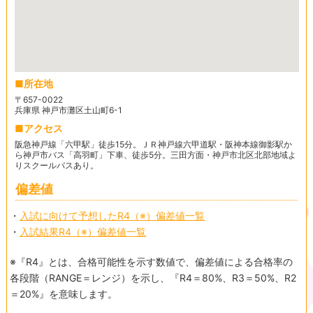
所在地
〒657-0022
兵庫県 神戸市灘区土山町6-1
アクセス
阪急神戸線「六甲駅」徒歩15分。ＪＲ神戸線六甲道駅・阪神本線御影駅か
ら神戸市バス「高羽町」下車、徒歩5分。三田方面・神戸市北区北部地域よ
りスクールバスあり。
偏差値
・
入試に向けて予想したR4（※）偏差値一覧
・
入試結果R4（※）偏差値一覧
※『R4』とは、合格可能性を示す数値で、偏差値による合格率の
各段階（RANGE＝レンジ）を示し、『R4＝80%、R3＝50%、R2
＝20%』を意味します。