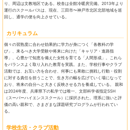
り、周辺は文教地区である。校舎は全館冷暖房完備。2013年より
運行のスクールバスは、現在、三田市〜神戸市北区北部地域を巡
回し、通学の便を向上させている。
カリキュラム
個々の習熟度に合わせ効果的に学力が身につく「各教科の学
び」、来るべき大学受験や将来に向けた「キャリア・進路指
導」、心豊かで知恵を備えた女性を育てる「人間形成」。これら
をバランスよく取り入れた教育を実践。また、学校行事やクラブ
活動では、お互い力を合わせ、何事にも果敢に挑戦し行動・役割
に対する責任を担うことで、生き方の幅を広げていく場になって
おり、将来の自分へと大きく反映させる力を養成している。 親和
は2024年度、兵庫県下の私学では唯一、文部科学省指定SSH
（スーパーハイエンススクール）に採択された。理系に強いと評
価の高い親和で、さまざまな課題研究プログラムが行われてい
る。
学校生活・クラブ活動