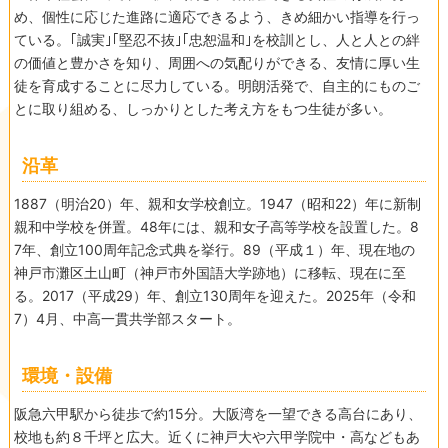
め、個性に応じた進路に適応できるよう、きめ細かい指導を行っ
ている。｢誠実｣｢堅忍不抜｣｢忠恕温和｣を校訓とし、人と人との絆
の価値と豊かさを知り、周囲への気配りができる、友情に厚い生
徒を育成することに尽力している。明朗活発で、自主的にものご
とに取り組める、しっかりとした考え方をもつ生徒が多い。
沿革
1887（明治20）年、親和女学校創立。1947（昭和22）年に新制
親和中学校を併置。48年には、親和女子高等学校を設置した。8
7年、創立100周年記念式典を挙行。89（平成１）年、現在地の
神戸市灘区土山町（神戸市外国語大学跡地）に移転、現在に至
る。2017（平成29）年、創立130周年を迎えた。2025年（令和
7）4月、中高一貫共学部スタート。
環境・設備
阪急六甲駅から徒歩で約15分。大阪湾を一望できる高台にあり、
校地も約８千坪と広大。近くに神戸大や六甲学院中・高などもあ