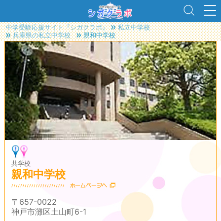
中学受験応援サイト『シガクラボ』
私立中学校
兵庫県の私立中学校
親和中学校
共学校
親和中学校
〒657-0022
神戸市灘区土山町6-1