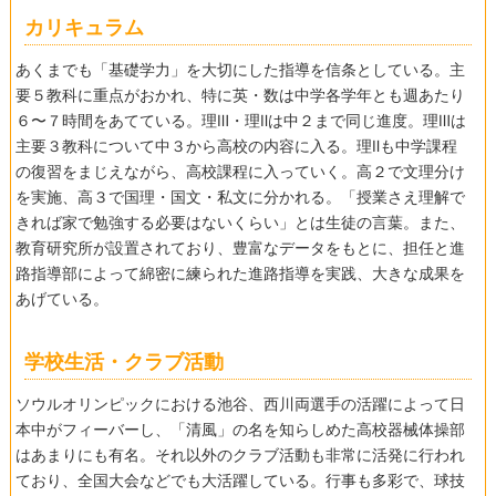
カリキュラム
あくまでも「基礎学力」を大切にした指導を信条としている。主
要５教科に重点がおかれ、特に英・数は中学各学年とも週あたり
６〜７時間をあてている。理Ⅲ・理Ⅱは中２まで同じ進度。理Ⅲは
主要３教科について中３から高校の内容に入る。理Ⅱも中学課程
の復習をまじえながら、高校課程に入っていく。高２で文理分け
を実施、高３で国理・国文・私文に分かれる。「授業さえ理解で
きれば家で勉強する必要はないくらい」とは生徒の言葉。また、
教育研究所が設置されており、豊富なデータをもとに、担任と進
路指導部によって綿密に練られた進路指導を実践、大きな成果を
あげている。
学校生活・クラブ活動
ソウルオリンピックにおける池谷、西川両選手の活躍によって日
本中がフィーバーし、「清風」の名を知らしめた高校器械体操部
はあまりにも有名。それ以外のクラブ活動も非常に活発に行われ
ており、全国大会などでも大活躍している。行事も多彩で、球技