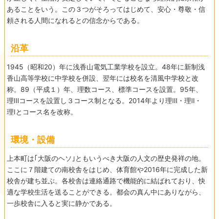
あることをいう。この３つがそろってはじめて、安心・尊敬・信
頼される人間になれるとの信念からである。
沿革
1945（昭和20）年に浅香山電気工業学校を設立。48年に新制浅
香山高等学校に中学校を併設、翌年には校名を清風中学校と改
称。89（平成１）年、理数コース、標準コースを設置。95年、
理Ⅲコースを設置し３コース制となる。2014年より理Ⅲ・理Ⅱ・
理Ⅰとコース名を改称。
環境・設備
上本町は｢大阪のヘソ｣ともいうべき大阪の人文の歴史発祥の地。
ここに７階建ての南校舎をはじめ、体育館や2016年に完成した新
校舎が建ち並ぶ。各校舎は連絡通路で機能的に結ばれており、快
適な学校生活を送ることができる。都会の真ん中にありながら、
一歩校舎に入ると実に静かである。