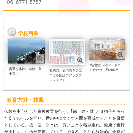
06-6771-5757
学校画像
1階食堂･2階フードコー
貴重な体験に感動 富
ト合わせて約260席
要約力、表現力を身に
士登山
つける国語力アッププ
ロジェクト
教育方針・校風
仏教を中心とした宗教教育を行う。｢徳・健・財｣と３拍子そろっ
た姿でルールを守り、世の中につくす人間を育成することを目標
としている。徳・健・財とは、良いことを積み重ね、健康で素行
が正しく、生活が安定していて、できることなら経済的に余裕が