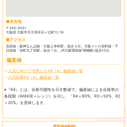
所在地
〒543-0031
大阪府 大阪市天王寺区石ヶ辻町12-16
アクセス
近鉄線・阪神なんば線「大阪上本町駅」徒歩３分。大阪メトロ谷町線・千
日前線「谷町九丁目駅」徒歩７分。JR大阪環状線｢鶴橋駅｣徒歩12分。
偏差値
・
入試に向けて予想したR4（※）偏差値一覧
・
入試結果R4（※）偏差値一覧
※『R4』とは、合格可能性を示す数値で、偏差値による合格率の
各段階（RANGE＝レンジ）を示し、『R4＝80%、R3＝50%、R2
＝20%』を意味します。