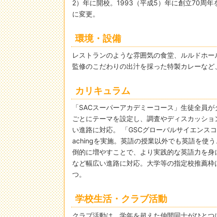
2）年に開校。1993（平成5）年に創立70周
に変更。
環境・設備
レストランのような雰囲気の食堂、ルルドホー
監修のこだわりの出汁を採った特製カレーなど
カリキュラム
「SACスーパーアカデミーコース」生徒全員が
ごとにテーマを設定し、調査やディスカッショ
い進路に対応。 「GSCグローバルサイエンスコ
achingを実施。英語の授業以外でも英語を
倒的に増やすことで、より実践的な英語力を身
など幅広い進路に対応。大学等の指定校推薦枠
つ。
学校生活・クラブ活動
クラブ活動は、学年を超えた仲間同士がひとつ