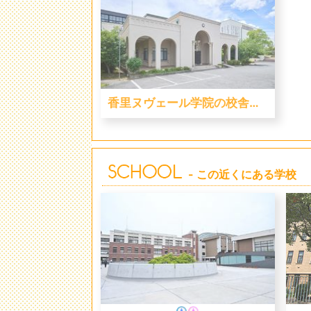
香里ヌヴェール学院の校舎・食堂がエモい！
- この近くにある学校