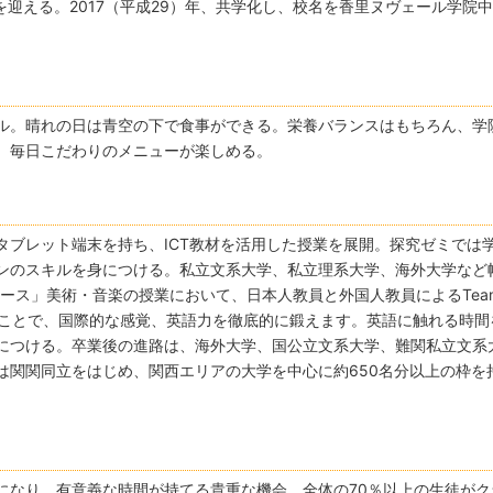
年を迎える。2017（平成29）年、共学化し、校名を香里ヌヴェール学院
ル。晴れの日は青空の下で食事ができる。栄養バランスはもちろん、学
、毎日こだわりのメニューが楽しめる。
タブレット端末を持ち、ICT教材を活用した授業を展開。探究ゼミでは
ンのスキルを身につける。私立文系大学、私立理系大学、海外大学など
ース」美術・音楽の授業において、日本人教員と外国人教員によるTeam
使うことで、国際的な感覚、英語力を徹底的に鍛えます。英語に触れる時間
につける。卒業後の進路は、海外大学、国公立文系大学、難関私立文系
は関関同立をはじめ、関西エリアの大学を中心に約650名分以上の枠を
になり、有意義な時間が持てる貴重な機会。全体の70％以上の生徒がク