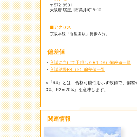
〒572-8531
大阪府 寝屋川市美井町18-10
アクセス
京阪本線「香里園駅」徒歩８分。
偏差値
・
入試に向けて予想したR4（※）偏差値一覧
・
入試結果R4（※）偏差値一覧
※『R4』とは、合格可能性を示す数値で、偏差値
0%、R2＝20%』を意味します。
関連情報