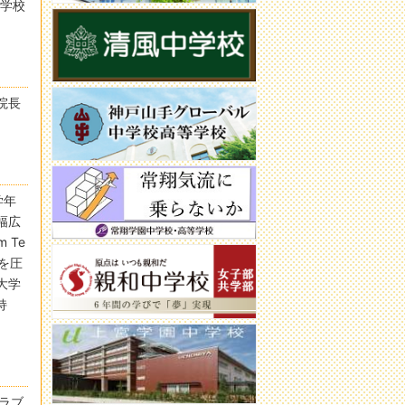
中学校
院長
学年
幅広
 Te
を圧
大学
持
ラブ