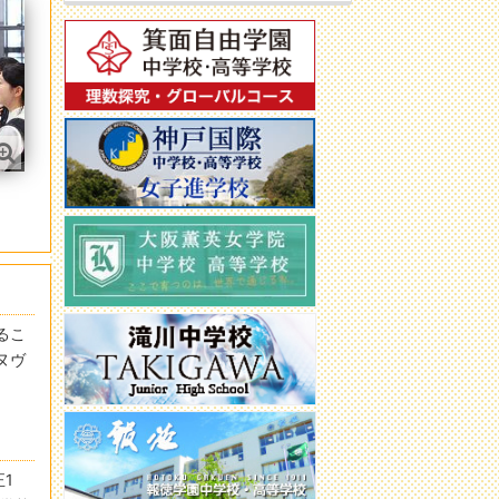
し
るこ
ヌヴ
1