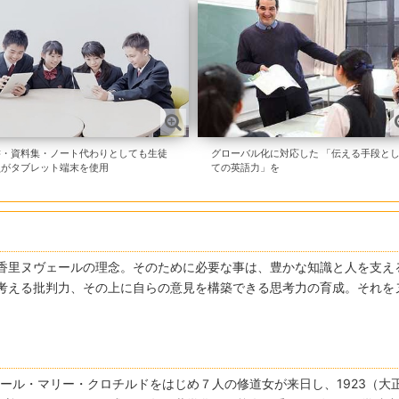
書・資料集・ノート代わりとしても生徒
グローバル化に対応した 「伝える手段と
員がタブレット端末を使用
ての英語力」を
香里ヌヴェールの理念。そのために必要な事は、豊かな知識と人を支え
考える批判力、その上に自らの意見を構築できる思考力の育成。それを
メール・マリー・クロチルドをはじめ７人の修道女が来日し、1923（大正