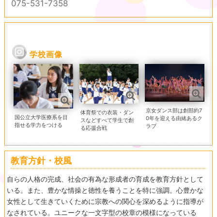
075-531-7358
学校画像
京女ダンス部は創部約7
体育祭での衣装・ダン
国公立大学医療系を目
0年を迎える由緒あるク
スなどすべて学生で創
指せる学力をつける
ラブ
る応援合戦
教育方針・校風
自らの人格の完成、社会の有為な形成者の育成を教育方針として
いる。また、豊かな情操と徳性を養うことを特に強調。心豊かな
女性として生きていくために宗教への関心を深めるように指導が
なされている。ユニークな一文字型の校章の模様になっている