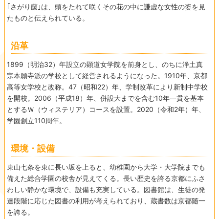
｢さがり藤｣は、頭をたれて咲くその花の中に謙虚な女性の姿を見
たものと伝えられている。
沿革
1899（明治32）年設立の顕道女学院を前身とし、のちに浄土真
宗本願寺派の学校として経営されるようになった。1910年、京都
高等女学校と改称。47（昭和22）年、学制改革により新制中学校
を開校。2006（平成18）年、併設大までを含む10年一貫を基本
とするＷ（ウィステリア）コースを設置。2020（令和2年）年、
学園創立110周年。
環境・設備
東山七条を東に長い坂を上ると、幼稚園から大学・大学院までも
備えた総合学園の校舎が見えてくる。長い歴史を誇る京都にふさ
わしい静かな環境で、設備も充実している。図書館は、生徒の発
達段階に応じた図書の利用が考えられており、蔵書数は京都随一
を誇る。