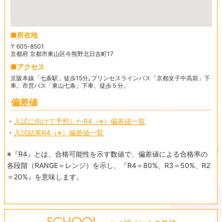
所在地
〒605-8501
京都府 京都市東山区今熊野北日吉町17
アクセス
京阪本線「七条駅」徒歩15分｡プリンセスラインバス「京都女子中高前」下
車。市営バス「東山七条」下車、徒歩５分。
偏差値
・
入試に向けて予想したR4（※）偏差値一覧
・
入試結果R4（※）偏差値一覧
※『R4』とは、合格可能性を示す数値で、偏差値による合格率の
各段階（RANGE＝レンジ）を示し、『R4＝80%、R3＝50%、R2
＝20%』を意味します。