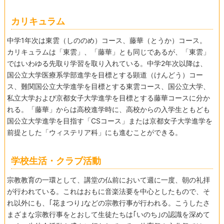
カリキュラム
中学1年次は東雲（しののめ）コース、藤華（とうか）コース。
カリキュラムは「東雲」、「藤華」とも同じであるが、「東雲」
ではいわゆる先取り学習を取り入れている。中学2年次以降は、
国公立大学医療系学部進学を目標とする顕道（けんどう）コー
ス、難関国公立大学進学を目標とする東雲コース、国公立大学、
私立大学および京都女子大学進学を目標とする藤華コースに分か
れる。「藤華」からは高校進学時に、高校からの入学生ともども
国公立大学進学を目指す「CSコース」または京都女子大学進学を
前提とした「ウィステリア科」にも進むことができる。
学校生活・クラブ活動
宗教教育の一環として、講堂の仏前において週に一度、朝の礼拝
が行われている。これはおもに音楽法要を中心としたもので、そ
れ以外にも、｢花まつり｣などの宗教行事が行われる。こうしたさ
まざまな宗教行事をとおして生徒たちは｢いのち｣の認識を深めて