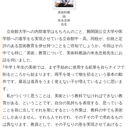
美術科教
諭
米永忠裕
先生
立命館大学への内部進学はもちろんのこと、難関国公立大学や医
学部への進学をも実現させている立命館中・高。同校が、伝統と定
評のある芸術教育を併せ持つことをご存知でしょうか。今回はその
中でも特に「美術」教育について、美術科教諭の米永忠裕先生にお
話を伺いました。
｢中学１年生の美術では、まず手始めに使用する鉛筆を自らナイフで
削るところから始まります。両手を使って物を切るという基本の動
作です。最近は道具をうまく使えない子が増えているように思いま
す。
私がつくづく思うことは、美術という教科でなければできない教
育がある、ということです。自分の気持ちを表現する、思っている
ことを前に出してそれを形にするという作業は、教科の中でも美術
にしかありません。それも人それぞれ、その子その子で求めるもの
は異なります。教員として、その子なりの形を実現させてあげるこ