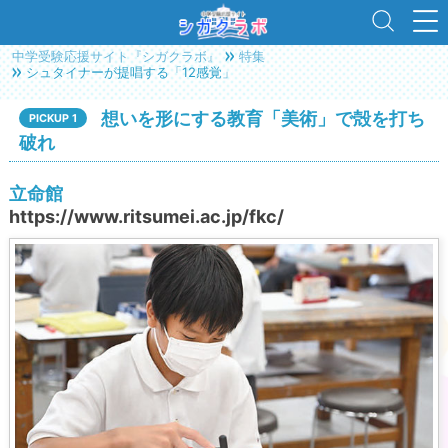
中学受験応援サイト『シガクラボ』
特集
シュタイナーが提唱する「12感覚」
想いを形にする教育「美術」で殻を打ち
PICKUP 1
破れ
立命館
https://www.ritsumei.ac.jp/fkc/