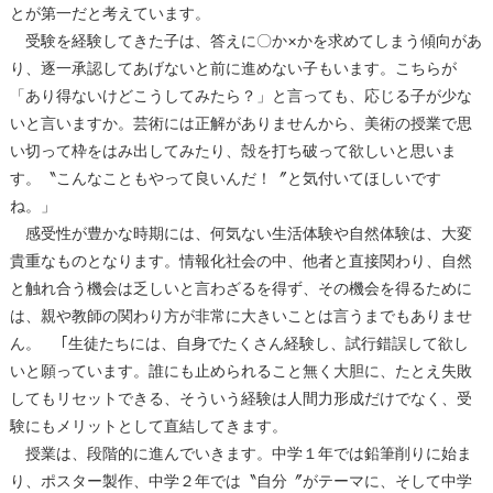
とが第一だと考えています。
受験を経験してきた子は、答えに〇か×かを求めてしまう傾向があ
り、逐一承認してあげないと前に進めない子もいます。こちらが
「あり得ないけどこうしてみたら？」と言っても、応じる子が少な
いと言いますか。芸術には正解がありませんから、美術の授業で思
い切って枠をはみ出してみたり、殻を打ち破って欲しいと思いま
す。〝こんなこともやって良いんだ！〞と気付いてほしいです
ね。」
感受性が豊かな時期には、何気ない生活体験や自然体験は、大変
貴重なものとなります。情報化社会の中、他者と直接関わり、自然
と触れ合う機会は乏しいと言わざるを得ず、その機会を得るために
は、親や教師の関わり方が非常に大きいことは言うまでもありませ
ん。 ｢生徒たちには、自身でたくさん経験し、試行錯誤して欲し
いと願っています。誰にも止められること無く大胆に、たとえ失敗
してもリセットできる、そういう経験は人間力形成だけでなく、受
験にもメリットとして直結してきます。
授業は、段階的に進んでいきます。中学１年では鉛筆削りに始ま
り、ポスター製作、中学２年では〝自分〞がテーマに、そして中学