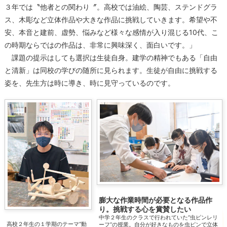
３年では〝他者との関わり〞。高校では油絵、陶芸、ステンドグラ
ス、木彫など立体作品や大きな作品に挑戦していきます。希望や不
安、本音と建前、虚勢、悩みなど様々な感情が入り混じる10代、こ
の時期ならではの作品は、非常に興味深く、面白いです。」
課題の提示はしても選択は生徒自身。建学の精神でもある「自由
と清新」は同校の学びの随所に見られます。生徒が自由に挑戦する
姿を、先生方は時に導き、時に見守っているのです。
膨大な作業時間が必要となる作品作
り。挑戦する心を賞賛したい
中学２年生のクラスで行われていた“虫ピンレリ
高校２年生の１学期のテーマ“動
ーフ”の授業。自分が好きなものを虫ピンで立体