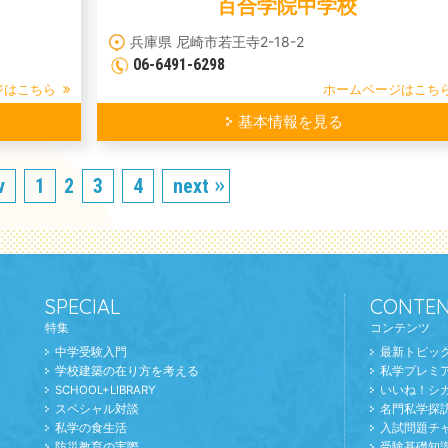
百合学院中学校
兵庫県 尼崎市若王寺2-18-2
06-6491-6298
ジはこちら
ホームページはこち
基本情報を見る
v
1
2
3
4
next
SPECIAL
CONTEN
特集
コンテンツ
中学受験入門
最新トピッ
学校建築の在り方を考える
私学プレミ
SCHOOL+LIBRARY
いいね！シ
スペシャル対談
名門私学探
私学の食生活
入試問題チ
防災教育の実際
受験基礎知