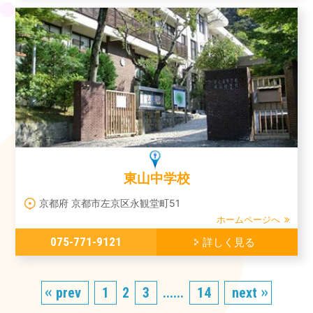
東山中学校
京都府 京都市左京区永観堂町51
ホームページへ
075-771-9121
詳しく見る
prev
1
2
3
......
14
next