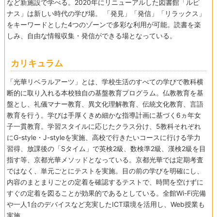
など新施設で学べる。2020年にリニューアルした図書館「ルピ
ナス」は新しい時代の学び場。 「発見」「発信」「リラックス」
をキーワードとした4つのゾーンで多彩な利用が可能。読書を楽
しみ、自由な情報収集・発信ができる場となっている。
カリキュラム
「光華リベラルアーツ」とは、学校生活のすべての学びで教科横
断的に取り入れる本校独自の基盤教育プログラム。仏教教育を基
盤とし、礼儀マナー教育、異文化理解教育、伝統文化教育、言語
教育を行う。学びは手厚くきめ細かな指導計画に基づく6ヵ年女
子一貫教育。学習スタイルに応じたクラス分け、5教科それぞれ
にG-style・J-styleを実施、高校で行きたいコースに行ける学力
習得、放課後の「Sタイム」で英検2級、数検準2級、漢検2級を目
指す等、京都光華メソッドとなっている。京都光華では定期考査
ではなく、単元ごとにテストを実施。目の前の学びを明確にし、
内容のまとまりごとの定着を確認するテストで、時間を空けずに
すぐの定着を図ることが効果的であるとしている。全館Wi-Fi完備
や一人1台のデバイスなど充実したICT環境を活用し、Web授業も
実施。