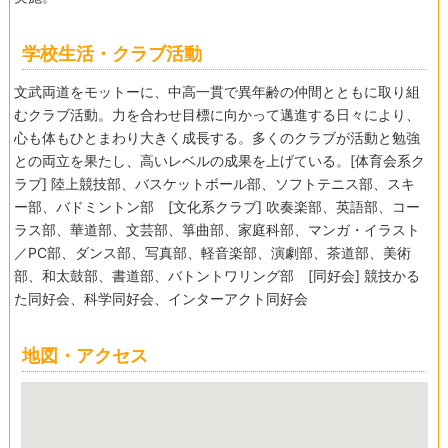
学校生活・クラブ活動
文武両道をモットーに、中高一貫で異年齢の仲間とともに取り組
むクラブ活動。力を合わせ目標に向かって邁進する日々により、
心も体もひとまわり大きく成長する。多くのクラブが活動と勉強
との両立を果たし、高いレベルの成果を上げている。[体育会系ク
ラブ] 陸上競技部、バスケットボール部、ソフトテニス部、スキ
ー部、バドミントン部 [文化系クラブ] 吹奏楽部、英語部、コー
ラス部、華道部、文芸部、箏曲部、家庭科部、マンガ・イラスト
／PC部、ダンス部、写真部、軽音楽部、演劇部、茶道部、美術
部、和太鼓部、書道部、バトントワリング部 [同好会] 競技かる
た同好会、科学同好会、インターアクト同好会
地図・アクセス