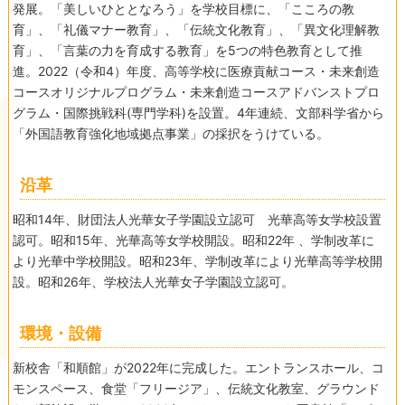
発展。「美しいひととなろう」を学校目標に、「こころの教
育」、「礼儀マナー教育」、「伝統文化教育」、「異文化理解教
育」、「言葉の力を育成する教育」を5つの特色教育として推
進。2022（令和4）年度、高等学校に医療貢献コース・未来創造
コースオリジナルプログラム・未来創造コースアドバンストプロ
グラム・国際挑戦科(専門学科)を設置。4年連続、文部科学省から
「外国語教育強化地域拠点事業」の採択をうけている。
沿革
昭和14年、財団法人光華女子学園設立認可 光華高等女学校設置
認可。昭和15年、光華高等女学校開設。昭和22年 、学制改革に
より光華中学校開設。昭和23年、学制改革により光華高等学校開
設。昭和26年、学校法人光華女子学園設立認可。
環境・設備
新校舎「和順館」が2022年に完成した。エントランスホール、コ
モンスペース、食堂「フリージア」、伝統文化教室、グラウンド