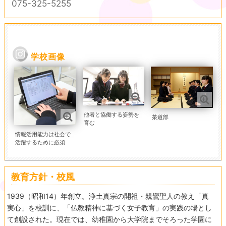
075-325-5255
学校画像
他者と協働する姿勢を
茶道部
育む
情報活用能力は社会で
活躍するために必須
教育方針・校風
1939（昭和14）年創立。浄土真宗の開祖・親鸞聖人の教え「真
実心」を校訓に、「仏教精神に基づく女子教育」の実践の場とし
て創設された。現在では、幼稚園から大学院までそろった学園に