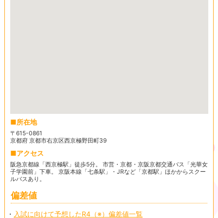
所在地
〒615-0861
京都府 京都市右京区西京極野田町39
アクセス
阪急京都線「西京極駅」徒歩5分。 市営・京都・京阪京都交通バス「光華女
子学園前」下車。 京阪本線「七条駅」・JRなど「京都駅」ほかからスクー
ルバスあり。
偏差値
・
入試に向けて予想したR4（※）偏差値一覧