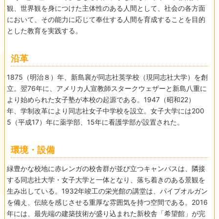
観、世界観を身につけた主体性のある人間として、社会の各方面
において、その能力に応じて奉仕する人間を育成することを目的
とした教育を実践する。
沿革
1875（明治８）年、新島襄が同志社英学校（現同志社大学）を創
立。翌76年に、アメリカ人宣教師スタークウェザーと新島八重に
より始められた女子塾が本校の起源である。1947（昭和22）
年、学制改革により同志社女子中学校を設立。女子大学には200
5（平成17）年に薬学部、15年に看護学部が設置された。
環境・設備
緑豊かな校地に赤レンガの校舎群が並び立つキャンパスは、隣接
する同志社大学・女子大学と一体となり、落ち着きのある景観を
生み出している。1932年竣工の栄光館の講堂は、パイプオルガン
を備え、伝統を感じさせる重厚な雰囲気を持つ空間である。2016
年には、最先端の建築技術が盛り込まれた新校舎「希望館」が完