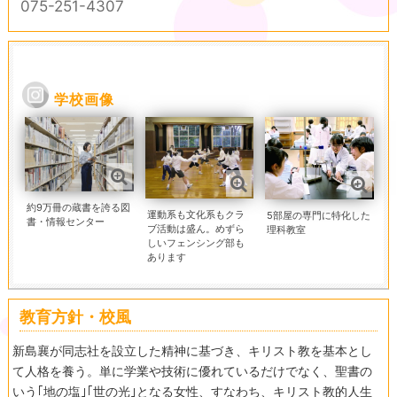
075-251-4307
学校画像
約9万冊の蔵書を誇る図
運動系も文化系もクラ
5部屋の専門に特化した
書・情報センター
ブ活動は盛ん。めずら
理科教室
しいフェンシング部も
あります
教育方針・校風
新島襄が同志社を設立した精神に基づき、キリスト教を基本とし
て人格を養う。単に学業や技術に優れているだけでなく、聖書の
いう｢地の塩｣｢世の光｣となる女性、すなわち、キリスト教的人生