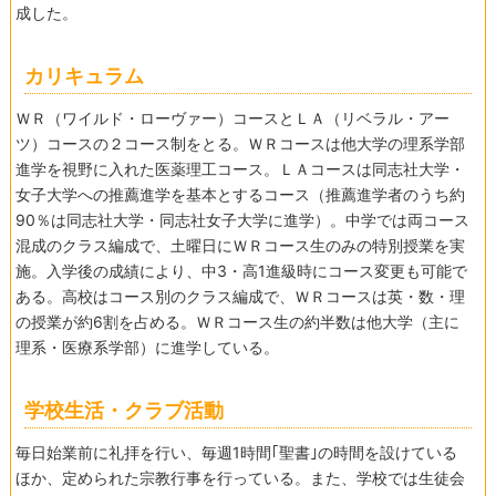
成した。
カリキュラム
ＷＲ（ワイルド・ローヴァー）コースとＬＡ（リベラル・アー
ツ）コースの２コース制をとる。ＷＲコースは他大学の理系学部
進学を視野に入れた医薬理工コース。ＬＡコースは同志社大学・
女子大学への推薦進学を基本とするコース（推薦進学者のうち約
90％は同志社大学・同志社女子大学に進学）。中学では両コース
混成のクラス編成で、土曜日にＷＲコース生のみの特別授業を実
施。入学後の成績により、中3・高1進級時にコース変更も可能で
ある。高校はコース別のクラス編成で、ＷＲコースは英・数・理
の授業が約6割を占める。ＷＲコース生の約半数は他大学（主に
理系・医療系学部）に進学している。
学校生活・クラブ活動
毎日始業前に礼拝を行い、毎週1時間｢聖書｣の時間を設けている
ほか、定められた宗教行事を行っている。また、学校では生徒会