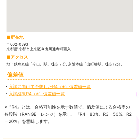
所在地
〒602-0893
京都府 京都市上京区今出川通寺町西入
アクセス
地下鉄烏丸線「今出川駅」徒歩７分｡京阪本線「出町柳駅」徒歩12分。
偏差値
・
入試に向けて予想したR4（※）偏差値一覧
・
入試結果R4（※）偏差値一覧
※『R4』とは、合格可能性を示す数値で、偏差値による合格率の
各段階（RANGE＝レンジ）を示し、『R4＝80%、R3＝50%、R2
＝20%』を意味します。