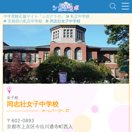
中学受験応援サイト『シガクラボ』
私立中学校
京都府の私立中学校
同志社女子中学校
女子校
同志社女子中学校
〒602-0893
京都市上京区今出川通寺町西入