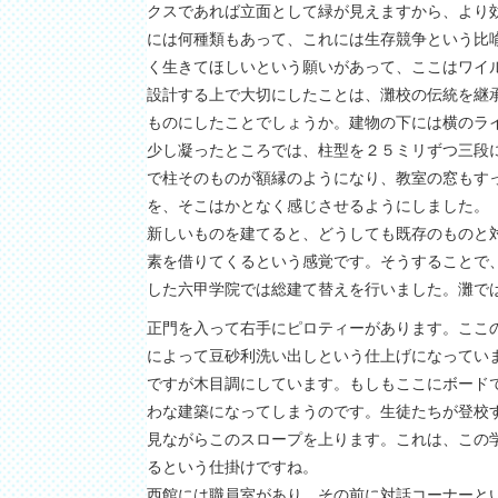
クスであれば立面として緑が見えますから、より
には何種類もあって、これには生存競争という比
く生きてほしいという願いがあって、ここはワイル
設計する上で大切にしたことは、灘校の伝統を継
ものにしたことでしょうか。建物の下には横のラ
少し凝ったところでは、柱型を２５ミリずつ三段
で柱そのものが額縁のようになり、教室の窓もす
を、そこはかとなく感じさせるようにしました。
新しいものを建てると、どうしても既存のものと
素を借りてくるという感覚です。そうすることで
した六甲学院では総建て替えを行いました。灘で
正門を入って右手にピロティーがあります。ここ
によって豆砂利洗い出しという仕上げになってい
ですが木目調にしています。もしもここにボード
わな建築になってしまうのです。生徒たちが登校
見ながらこのスロープを上ります。これは、この
るという仕掛けですね。
西館には職員室があり、その前に対話コーナーと