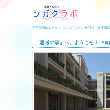
中学受験応援サイト『シガクラボ』
特集
学校
「思考の森」へ、ようこそ！
日建