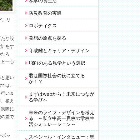
私学の食生活
防災教育の実際
グ。リ
ロボティクス
発想の原点を探る
新たな設
設計をす
守破離とキャリア・デザイン
のだろ
うと一心
｢寮｣のある私学という選択
君は国際社会の役に立てる
いと思い
か！？
館では、
を行いま
まずはwebから！未来につなが
る学びへ
が、植え
。実際に
未来のライフ・デザインを考え
泥の差で
る ～私立中高一貫校の学校生
活シミュレーション～
ーボッ
スペシャル・インタビュー：馬