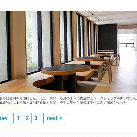
多目的使用を可能にした。ほぼ一年間、毎月のように先生方とワークショップを開いていた
最終的には１号館と２号館を結ぶ形で、中学１年生と高校３年生に近い場所となった
rev
1
2
3
next