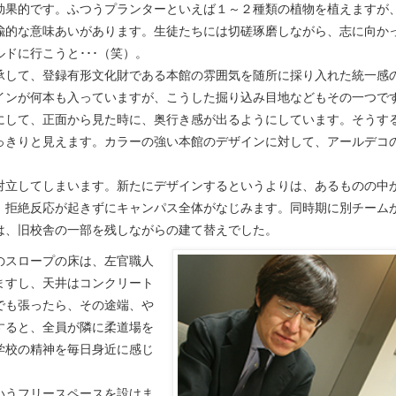
効果的です。ふつうプランターといえば１～２種類の植物を植えますが
喩的な意味あいがあります。生徒たちには切磋琢磨しながら、志に向か
ドに行こうと･･･（笑）。
承して、登録有形文化財である本館の雰囲気を随所に採り入れた統一感
インが何本も入っていますが、こうした掘り込み目地などもその一つで
にして、正面から見た時に、奥行き感が出るようにしています。そうす
っきりと見えます。カラーの強い本館のデザインに対して、アールデコ
対立してしまいます。新たにデザインするというよりは、あるものの中
、拒絶反応が起きずにキャンパス全体がなじみます。同時期に別チーム
は、旧校舎の一部を残しながらの建て替えでした。
のスロープの床は、左官職人
ますし、天井はコンクリート
でも張ったら、その途端、や
すると、全員が隣に柔道場を
学校の精神を毎日身近に感じ
いうフリースペースを設けま