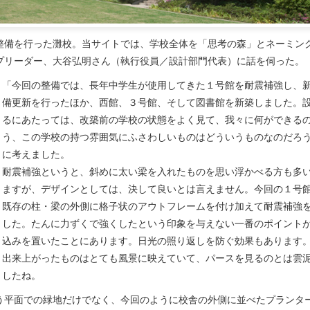
整備を行った
灘
校。当サイトでは、学校全体を「思考の森」とネーミン
プリーダー、大谷弘明さん（執行役員／設計部門代表）に話を伺った。
「今回の整備では、長年中学生が使用してきた１号館を耐震補強し、
備更新を行ったほか、西館、３号館、そして図書館を新築しました。
るにあたっては、改築前の学校の状態をよく見て、我々に何ができる
う、この学校の持つ雰囲気にふさわしいものはどういうものなのだろ
に考えました。
耐震補強というと、斜めに太い梁を入れたものを思い浮かべる方も多
ますが、デザインとしては、決して良いとは言えません。今回の１号
既存の柱・梁の外側に格子状のアウトフレームを付け加えて耐震補強
した。たんに力ずくで強くしたという印象を与えない一番のポイント
込みを置いたことにあります。日光の照り返しを防ぐ効果もあります
出来上がったものはとても風景に映えていて、パースを見るのとは雲
したね。
う平面での緑地だけでなく、今回のように校舎の外側に並べたプランタ