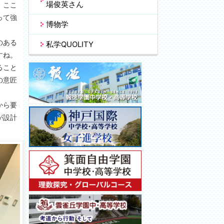
場俊英さん
、ここ
って強
博物学
のある
私学QUOLITY
すね。
ること
の意匠
から要
が設計