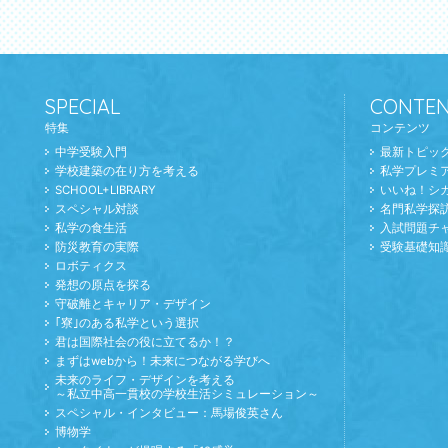
SPECIAL
CONTEN
特集
コンテンツ
中学受験入門
最新トピッ
学校建築の在り方を考える
私学プレミ
SCHOOL+LIBRARY
いいね！シ
スペシャル対談
名門私学探
私学の食生活
入試問題チ
防災教育の実際
受験基礎知
ロボティクス
発想の原点を探る
守破離とキャリア・デザイン
｢寮｣のある私学という選択
君は国際社会の役に立てるか！？
まずはwebから！未来につながる学びへ
未来のライフ・デザインを考える
～私立中高一貫校の学校生活シミュレーション～
スペシャル・インタビュー：馬場俊英さん
博物学