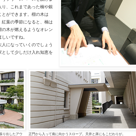
入り、これまであった楠や銀
ことができます。楷の木は
。紅葉の季節になると、楠は
楷の木が燃えるようなオレン
ほしいですね。
大人になっていくのでしょう
家として少しだけ入れ知恵を
張り出したアウ
正門から入って南に向かうスロープ。天井と床にもこだわりが。