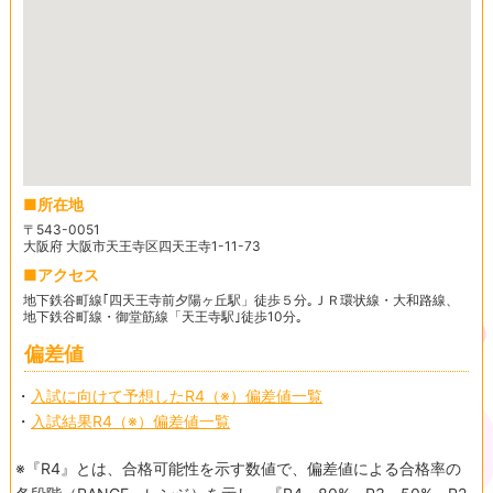
所在地
〒543-0051
大阪府 大阪市天王寺区四天王寺1-11-73
アクセス
地下鉄谷町線｢四天王寺前夕陽ヶ丘駅」徒歩５分｡ＪＲ環状線・大和路線、
地下鉄谷町線・御堂筋線「天王寺駅｣徒歩10分｡
偏差値
・
入試に向けて予想したR4（※）偏差値一覧
・
入試結果R4（※）偏差値一覧
※『R4』とは、合格可能性を示す数値で、偏差値による合格率の