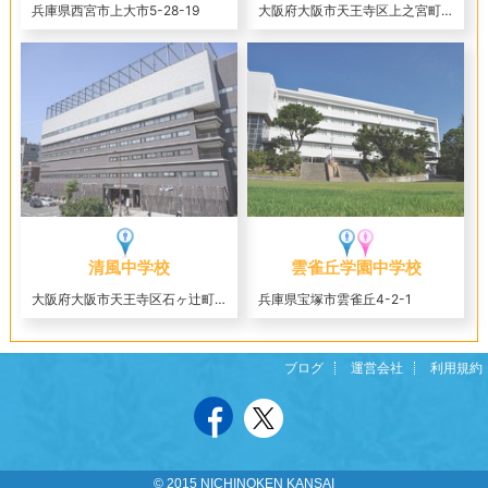
兵庫県西宮市上大市5-28-19
大阪府大阪市天王寺区上之宮町3-16
清風中学校
雲雀丘学園中学校
大阪府大阪市天王寺区石ヶ辻町12-16
兵庫県宝塚市雲雀丘4-2-1
ブログ
運営会社
利用規約
© 2015 NICHINOKEN KANSAI