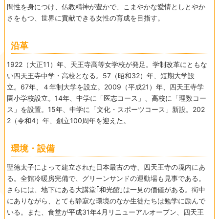
間性を身につけ、仏教精神が豊かで、こまやかな愛情としとやか
さをもつ、世界に貢献できる女性の育成を目指す。
沿革
1922（大正11）年、天王寺高等女学校が発足。学制改革にともな
い四天王寺中学・高校となる。57（昭和32）年、短期大学設
立。67年、４年制大学を設立。2009（平成21）年、四天王寺学
園小学校設立。14年、中学に「医志コース」、高校に「理数コー
ス」を設置。15年、中学に「文化・スポーツコース」新設。202
2（令和4）年、創立100周年を迎えた。
環境・設備
聖徳太子によって建立された日本最古の寺、四天王寺の境内にあ
る。全館冷暖房完備で、グリーンサンドの運動場も見事である。
さらには、地下にある大講堂｢和光館｣は一見の価値がある。街中
にありながら、とても静寂な環境のなか生徒たちは勉学に励んで
いる。また、食堂が平成31年4月リニューアルオープン、四天王