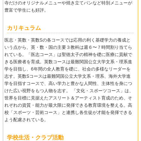
寺だけのオリジナルメニューや焼き立てパンなど特別メニューが
豊富で学生にも好評。
カリキュラム
医志・英数・英数Sの各コースでは応用の利く基礎学力の養成と
いう点から、英・数・国の主要３教科は週６〜７時間割り当てら
れている。「医志コース」は聖徳太子の精神を礎に医療に貢献で
きる医療者を育成。英数コースは最難関国公立大学文系・理系進
学を目指し、6年間の全人教育を礎に、社会の多様なリーダーを
志す。英数Sコースは最難関国公立大学文系・理系、海外大学進
学を目指すコースで、高い学力と豊かな人間性、主体性を身につ
けた広い視野をもつ人物を志す。 「文化・スポーツコース」は、
世界を目標に見据えたアスリート＆アーティスト育成のため、そ
れぞれの資質・能力が最大限に発揮できる教育環境を整える。高
校「スポーツ・芸術コース」と連携し各生徒が才能を発揮できる
よう配慮されている。
学校生活・クラブ活動