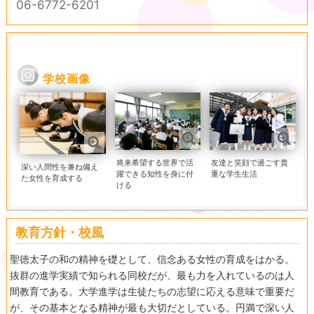
06-6772-6201
学校画像
将来希望する世界で活
友達と笑顔で過ごす貴
深い人間性を兼ね備え
躍できる知性を身に付
重な学生生活
た女性を育成する
ける
教育方針・校風
聖徳太子の和の精神を礎として、信念ある女性の育成をはかる。
抜群の進学実績で知られる同校だが、最も力を入れているのは人
間教育である。大学進学は生徒たちの志望に応える意味で重要だ
が、その基本となる精神が最も大切だとしている。円満で深い人