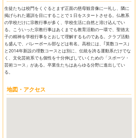
生徒たちは校門をくぐるとまず正面の慈母観音像に一礼し、隣に
掲げられた週訓を目にすることで１日をスタートさせる。仏教系
の学校だけに宗教行事が多く、学校生活に自然と溶け込んでい
る。こういった宗教行事はあくまでも教育活動の一環で、聖徳太
子の精神を学校行事をとおして理解するものである。クラブ活動
も盛んで、バレーボール部などは有名。高校には、｢英数コース｣
と2014年新設の理数コースとは別に、伝統を誇る運動系だけでな
く、文化芸術系でも個性を十分伸ばしていくための「スポーツ・
芸術コース」がある。卒業生たちはあらゆる分野に進出してい
る。
地図・アクセス