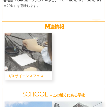
各段階（RANGE＝レンジ）を示し、『R4＝80%、R3＝50%、R2
＝20%』を意味します。
関連情報
11/9 サイエンスフェスタ開催報告！〈四天王寺・帝塚山学院・武庫川女子大学附属 編〉
- この近くにある学校