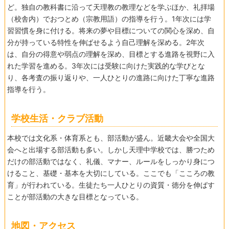
ど。独自の教科書に沿って天理教の教理などを学ぶほか、礼拝場
（校舎内）でおつとめ（宗教用語）の指導を行う。1年次には学
習習慣を身に付ける。将来の夢や目標についての関心を深め、自
分が持っている特性を伸ばせるよう自己理解を深める。2年次
は、自分の得意や弱点の理解を深め、目標とする進路を視野に入
れた学習を進める。3年次には受験に向けた実践的な学びとな
り、各考査の振り返りや、一人ひとりの進路に向けた丁寧な進路
指導を行う。
学校生活・クラブ活動
本校では文化系・体育系とも、部活動が盛ん。近畿大会や全国大
会へと出場する部活動も多い。しかし天理中学校では、勝つため
だけの部活動ではなく、礼儀、マナー、ルールをしっかり身につ
けること、基礎・基本を大切にしている。ここでも「こころの教
育」が行われている。生徒たち一人ひとりの資質・徳分を伸ばす
ことが部活動の大きな目標となっている。
地図・アクセス