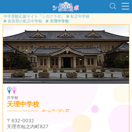
中学受験応援サイト『シガクラボ』
私立中学校
奈良県の私立中学校
天理中学校
共学校
天理中学校
〒632-0032
天理市杣之内町827