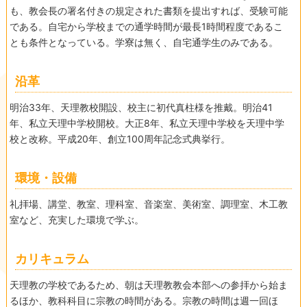
も、教会長の署名付きの規定された書類を提出すれば、受験可能
である。自宅から学校までの通学時間が最長1時間程度であるこ
とも条件となっている。学寮は無く、自宅通学生のみである。
沿革
明治33年、天理教校開設、校主に初代真柱様を推戴。明治41
年、私立天理中学校開校。大正8年、私立天理中学校を天理中学
校と改称。平成20年、創立100周年記念式典挙行。
環境・設備
礼拝場、講堂、教室、理科室、音楽室、美術室、調理室、木工教
室など、充実した環境で学ぶ。
カリキュラム
天理教の学校であるため、朝は天理教教会本部への参拝から始ま
るほか、教科科目に宗教の時間がある。宗教の時間は週一回ほ