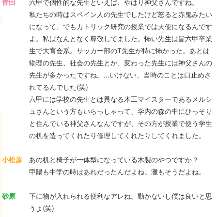
青田
六甲で個性的な先生といえば、やはり神父さんですね。
私たちの時はスペイン人の先生でしたけど怒ると赤鬼みたい
になって、でもカトリック研究の授業では天使になるんです
よ。私はなんとなく尊敬してました。怖い先生は皆六甲卒業
生で大育会系。サッカー部のT先生が特に怖かった。あとは
物理の先生、社会の先生とか、変わった先生には神父さんの
先生が多かったですね。…いけない、当時のことは口止めさ
れてるんでした(笑)
六甲には学校の先生とは異なる木工マイスターであるメルシ
ュさんという方もいらっしゃって、学内の森の中にひっそり
と住んでいる神父さんなんですが、その方が授業で使う学生
の机を造ってくれたり修理してくれたりしてくれました。
小松原
あの机と椅子が一体型になっている木製のやつですか？
甲陽も中学の時はあれだったんだよね。灘もそうだよね。
砂原
下に物が入れられる便利なアレね。動かないし僕は良いと思
うよ(笑)