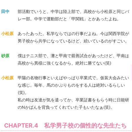
田中
部活動でいうと、中学は陸上部で、高校から小松原と同じバ
レー部。中学で運動部だと「甲関戦」とかあったよね。
小松原
あったあった。私学ならではの行事だよね。今は関西学院が
男子校から共学になっているけど、続いているのがすごい。
砂原
僕はテニス部で、灘と甲南で親善試合があったけど、甲南は
高校から異様に強くなるから、絶対に勝てない(笑)
小松原
甲陽の名物行事といえばやっぱり卒業式で、仮装大会みたい
な感じ。毎年、馬のかぶりものをする人は絶対いるらしい
(笑)。
私の時は友達が気を遣ってか、卒業証書をもらう時に日能研
のNかばんを背負ってくれていた子もいたなぁ(笑)。
CHAPTER.4 私学男子校の個性的な先生たち