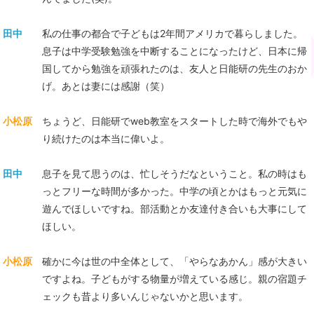
田中
私の仕事の都合で子どもは2年間アメリカで暮らしました。
息子は中学受験勉強を中断することになったけど、日本に帰
国してから勉強を頑張れたのは、友人と日能研の先生のおか
げ。あとは妻には感謝（笑）
小松原
ちょうど、日能研でweb教室をスタートした時で海外でもや
り続けたのは本当に偉いよ。
田中
息子を見て思うのは、忙しそうだなということ。私の時はも
っとフリーな時間が多かった。中学の頃とかはもっと元気に
遊んでほしいですね。部活動とか友達付き合いも大事にして
ほしい。
小松原
確かに今は世の中全体として、「やらなあかん」感が大きい
ですよね。子どもがする物量が増えている感じ。親の宿題チ
ェックも昔より多いんじゃないかと思います。