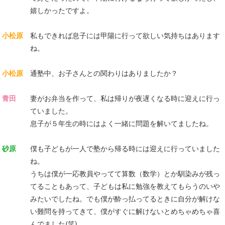
嬉しかったですよ。
小松原
私もできれば息子には甲陽に行って欲しい気持ちはあります
ね。
小松原
通塾中、お子さんとの関わりはありましたか？
青田
妻がお弁当を作って、私は帰りが夜遅くなる時に迎えに行っ
ていました。
息子が５年生の時にはよく一緒に問題を解いてましたね。
砂原
僕も子どもが一人で塾から帰る時には迎えに行っていました
ね。
うちは僕が一応教員やってて算数（数学）とか馴染みが残っ
てることもあって、子どもは私に勉強を教えてもらうのいや
みたいでしたね。でも僕が酔っ払ってるときに自分が解けな
い難問を持ってきて、僕がすぐに解けないとめちゃめちゃ喜
んでました(笑)。