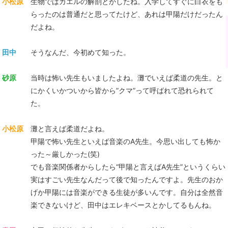
小松原
生物ではカエルの解剖とかしたね。入学してすぐに白衣をも
らったのは普通だと思ってたけど、あれは甲陽だけだったん
だよね。
田中
そうなんだ、今初めて知った。
砂原
当時は怖い先生もいましたよね。灘でいえば柔道の先生。と
にかくいかついから皆から”クマ”って呼ばれて恐れられて
た。
小松原
灘と言えば柔道だよね。
甲陽で怖い先生といえば音楽のA先生。今思い出しても怖か
った～厳しかった(笑)
でも音楽関係者からしたら“甲陽と言えばA先生”というくらい
実はすごい先生なんだって後で知ったんですよ。先生のおか
げか甲陽には音楽ができる生徒が多いんです。自分は全然音
楽できないけど、田中はエレキベースとかしてるもんね。