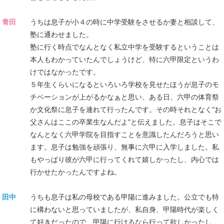
青田
うちは息子が小４の時に中学受験をさせるか妻と相談して、
塾に通わせました。
塾に行く時点でなんとなく私立中学を受験するということは
本人もわかっていたんでしょうけど、特に六甲限定というわ
けではなかったです。
５年生くらいになるといろいろ学校を見せたほうが息子のモ
チベーションが上がるかなぁと思い、ある日、六甲の体育祭
か文化祭に息子を連れて行ったんです。その時それとなく“お
父さんはここの卒業生なんだよ”と伝えました。息子はそこで
なんとなく六甲学院を目指すことを意識したんだろうと思い
ます。息子は勉強を頑張り、無事に六甲に入学しました。私
もやっぱり彼が六甲に行ってくれて嬉しかったし、内心では
行かせたかったんですよね。
田中
うちも息子は私の母校である甲陽に進みました。公立でも特
に構わないと思っていましたが、私自身、甲陽時代が楽しく
て好きだったので、甲陽に行けるなら行って欲しかったし、