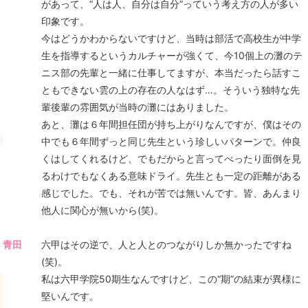
があって、“人は人、自分は自分”っていう考え方の人が多い
印象です。
今はどうかわからないですけど、当時は部活で高校生が中学
生を指導するというカルチャーが強くて、今10個上の灘のテ
ニス部の先輩と一緒に仕事してますが、本当だったら話すこ
ともできない雲の上の存在の人なはず…。そういう独特な先
輩後輩の雰囲気が当時の灘にはありました。
あと、灘は６年間担任団が持ち上がりなんですが、僕はその
中でも６年間ずっと同じ先生という珍しいパターンで。仲良
くはしてくれるけど、でもだからと言ってべったり面倒を見
るわけでもなくある意味ドライ。先生とも一定の距離がある
感じでした。でも、それが苦では無いんです。皆、あんまり
他人に関心が無いから(笑)。
青田
六甲はその逆で、人と人とのつながりしか無かったですね
(笑)。
私は六甲学院50期生なんですけど、この“期”の結束が異様に
堅いんです。