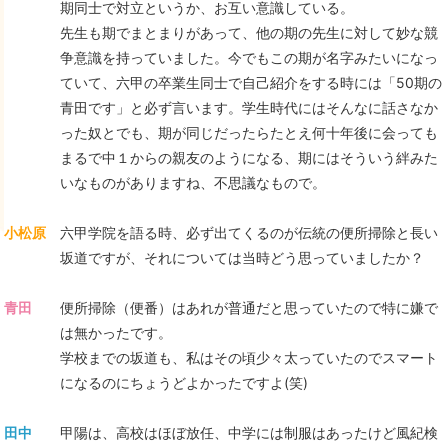
期同士で対立というか、お互い意識している。
先生も期でまとまりがあって、他の期の先生に対して妙な競
争意識を持っていました。今でもこの期が名字みたいになっ
ていて、六甲の卒業生同士で自己紹介をする時には「50期の
青田です」と必ず言います。学生時代にはそんなに話さなか
った奴とでも、期が同じだったらたとえ何十年後に会っても
まるで中１からの親友のようになる、期にはそういう絆みた
いなものがありますね、不思議なもので。
小松原
六甲学院を語る時、必ず出てくるのが伝統の便所掃除と長い
坂道ですが、それについては当時どう思っていましたか？
青田
便所掃除（便番）はあれが普通だと思っていたので特に嫌で
は無かったです。
学校までの坂道も、私はその頃少々太っていたのでスマート
になるのにちょうどよかったですよ(笑)
田中
甲陽は、高校はほぼ放任、中学には制服はあったけど風紀検