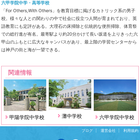
六甲学院中学・高等学校
「For Others,With Others」を教育目標に掲げるカトリック系の男子
校。様々な人との関わりの中で社会に役立つ人間が育まれており、英
語教育にも定評がある。大理石の床掃除と伝統的な便所掃除、体育祭
での総行進が有名。最寄駅より約20分かけて長い坂道を上りきった六
甲山のふもとに広大なキャンパスがあり、最上階の学習センターから
は神戸の街と海が一望できる。
関連情報
灘中学校
甲陽学院中学校
六甲学院中学校
ブログ
運営会社
利用規約