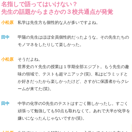
名指しで語ってはいけない？
先生の話題からまさかの３校共通点が発覚
小松原
私学は先生方も個性的な人が多いですよね。
田中
甲陽の先生はほぼ全員個性的だったような。その先生たちの
モノマネをしたりして楽しかった。
小松原
そうだよね。
世界史のＹ先生の授業は１学期全部エジプト。もう先生の趣
味の領域で、テストも超マニアック(笑)、私はピラミッドと
か好きだったから楽しかったけど、さすがに保護者からクレ
ームが来てた(笑)。
田中
中学の化学のО先生のテストはすごく難しかったし。すごく
頑張って勉強しても50点も取れなくて。あれで大半が化学を
嫌いになったんじゃないですか(笑)。