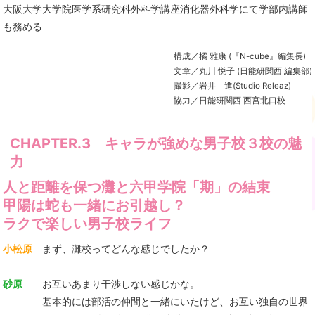
大阪大学大学院医学系研究科外科学講座消化器外科学にて学部内講師
も務める
構成／橘 雅康 (『N-cube』編集長)
文章／丸川 悦子 (日能研関西 編集部)
撮影／岩井 進(Studio Releaz)
協力／日能研関西 西宮北口校
CHAPTER.3 キャラが強めな男子校３校の魅
力
人と距離を保つ灘と六甲学院「期」の結束
甲陽は蛇も一緒にお引越し？
ラクで楽しい男子校ライフ
小松原
まず、灘校ってどんな感じでしたか？
砂原
お互いあまり干渉しない感じかな。
基本的には部活の仲間と一緒にいたけど、お互い独自の世界