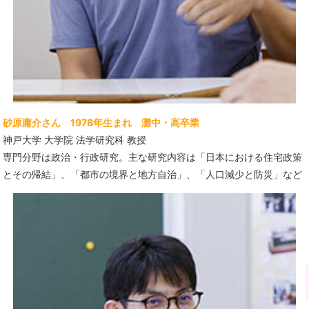
砂原庸介さん 1978年生まれ 灘中・高卒業
神戸大学 大学院 法学研究科 教授
専門分野は政治・行政研究。
主な研究内容は「日本における住宅政策
とその帰結」、
「
都市の境界と地方自治」、
「
人口減少と防災」など