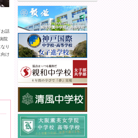
てお話
病院
になり
に向け