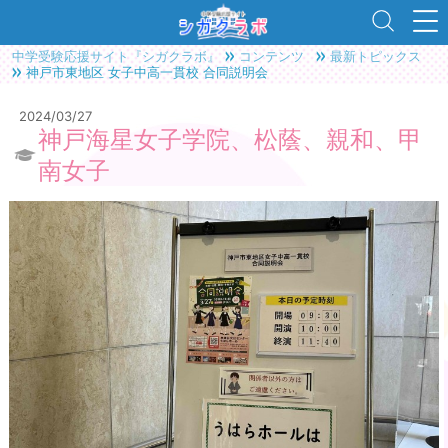
中学受験応援サイト『シガクラボ』
コンテンツ
最新トピックス
神戸市東地区 女子中高一貫校 合同説明会
2024/03/27
神戸海星女子学院、松蔭、親和、甲
南女子