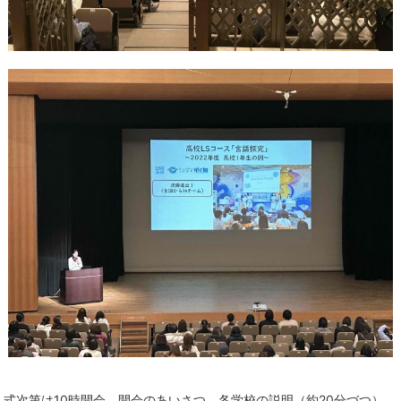
式次第は10時開会、開会のあいさつ、各学校の説明（約20分づつ）、