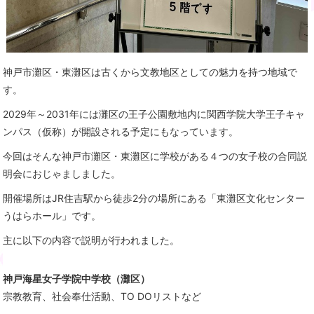
神戸市灘区・東灘区は古くから文教地区としての魅力を持つ地域で
す。
2029年～2031年には灘区の王子公園敷地内に関西学院大学王子キャ
ンパス（仮称）が開設される予定にもなっています。
今回はそんな
神戸市灘区・東灘区に学校がある４つの女子校の合同説
明会におじゃましました。
開催場所はJR住吉駅から徒歩2分の場所にある「東灘区文化センター
うはらホール」です。
主に以下の内容で説明が行われました。
神戸海星女子学院中学校（灘区）
宗教教育、社会奉仕活動、TO DOリストなど