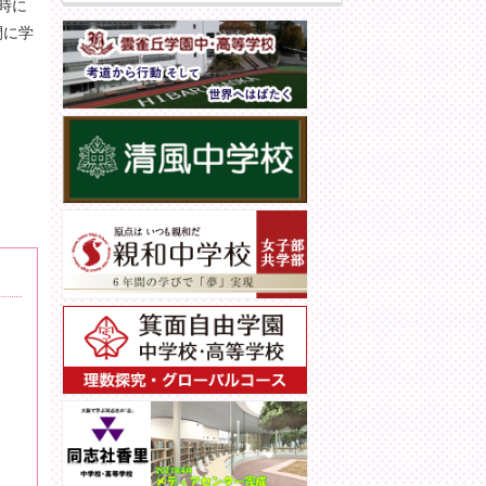
時に
間に学