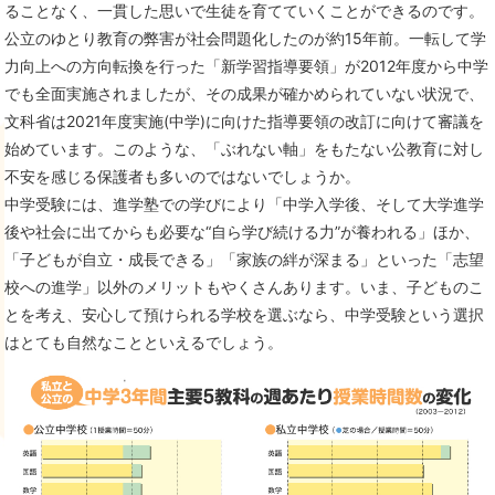
ることなく、一貫した思いで生徒を育てていくことができるのです。
公立のゆとり教育の弊害が社会問題化したのが約15年前。一転して学
力向上への方向転換を行った「新学習指導要領」が2012年度から中学
でも全面実施されましたが、その成果が確かめられていない状況で、
文科省は2021年度実施(中学)に向けた指導要領の改訂に向けて審議を
始めています。このような、「ぶれない軸」をもたない公教育に対し
不安を感じる保護者も多いのではないでしょうか。
中学受験には、進学塾での学びにより「中学入学後、そして大学進学
後や社会に出てからも必要な“自ら学び続ける力”が養われる」ほか、
「子どもが自立・成長できる」「家族の絆が深まる」といった「志望
校への進学」以外のメリットもやくさんあります。いま、子どものこ
とを考え、安心して預けられる学校を選ぶなら、中学受験という選択
はとても自然なことといえるでしょう。