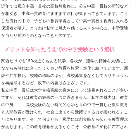
近年では私立中高一貫校の高校募集停止、公立中高一貫校の新設など
が相次ぎ、中高一貫教育にますます注目が集まってきています。こう
した流れの中で、子どもの教育環境として中高一貫校を視野に入れる
保護者が増え、とりわけ私学に魅力を感じる人々を中心に、中学受験
が当たり前のものとなってきたのです。
メリットを知ったうえでの中学受験という選択
関西だけでも160校近くもある私学。各校が、建学の精神を大切にし
ながらも時代に合ったより良い教育を模索し進化し続けています。新
設や共学校化、校地の移転のほか、高校募集をなくしてカリキュラム
を再編成するなど、改革の内容はさまざまです。
私立中高一貫校は大学合格実績の良さによって注目されることが多い
ですが、それは教育の結果の一つに過ぎません。私学の魅力は、教育
の中身――「高校受験のない時間的なゆとりの中で一貫した教科教育
と人間教育が受けられ、社会に出てから活躍できる力が養われる」こ
とにあります。そして何よりも、私学には創立時から伝わる教育理念
があります。この教育理念があるからこそ、公教育の変化に左右され